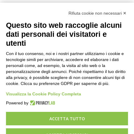
View All
Rifiuta cookie non necessari ✕
Mappe
Questo sito web raccoglie alcuni
dati personali dei visitatori e
utenti
Con il tuo consenso, noi e i nostri partner utilizziamo i cookie e
tecnologie simili per archiviare, accedere ed elaborare i dati
personali come, ad esempio, la visita al sito web o la
personalizzazione degli annunci. Poiché rispettiamo il tuo diritto
Informativa privacy
alla privacy, è possibile scegliere di non consentire alcuni tipi di
cookie. Clicca su preferenze GDPR per saperne di più.
Modifica preferenze Cookie
Visualizza la Cookie Policy Completa
Powered by
ACCETTA TUTTO
TEMA WORDPRESS GRATUITO
|
ACCESSPRESS LITE