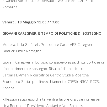
• Daniela Bortolotti, Responsabile Welfare SPI-CGIL Emilia
Romagna
Venerdì, 13 Maggio 15.00 / 17.00
GIOVANI CAREGIVER: È TEMPO DI POLITICHE DI SOSTEGNO
Modera: Lalla Golfarelli, Presidente Carer APS Caregiver
Familiari Emilia Romagna
Giovani Caregiver in Europa: consapevolezza, diritti, politiche di
riconoscimento e sostegno. Risultati di una ricerca
Barbara D’Amen, Ricercatrice Centro Studi e Ricerche
Economico-Sociali per l’invecchiamento (CRESI) INRCA-IRCCS,
Ancona
Riflessioni sugli esiti di interventi a favore di giovani caregiver
Licia Boccaletti, Presidente Anziani e Non Solo scs