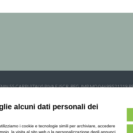
NIN 55 CARPI (ITALY) P.IVA E ISCR. REG. IMP. MO 04699521219 
lie alcuni dati personali dei
utilizziamo i cookie e tecnologie simili per archiviare, accedere
pio, la visita al sito web o la personalizzazione degli annunci.